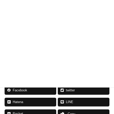
もっと詳しく知りたい、こんな求人案件を探しているな
どのご相談も受け付けています。お気軽にお問い合わせ
ください。
各ページの求人情報に関するお問い合わせは下
記よりお願いいたします
応募・お問い合わせ
お気軽にご相談ください
Facebook
twitter
Hatena
LINE
Pocket