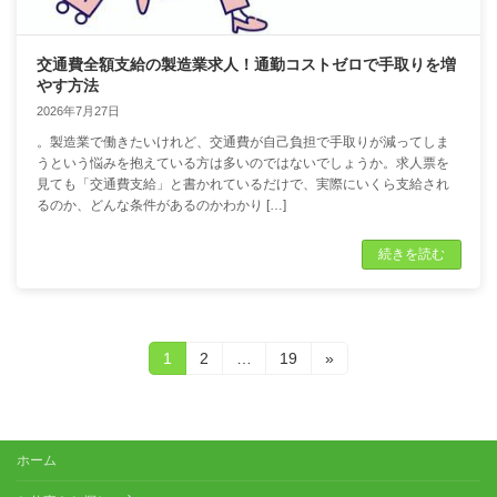
交通費全額支給の製造業求人！通勤コストゼロで手取りを増
やす方法
2026年7月27日
。製造業で働きたいけれど、交通費が自己負担で手取りが減ってしま
うという悩みを抱えている方は多いのではないでしょうか。求人票を
見ても「交通費支給」と書かれているだけで、実際にいくら支給され
るのか、どんな条件があるのかわかり […]
続きを読む
投
固
固
固
1
2
…
19
»
定
定
定
稿
ペ
ペ
ペ
ー
ー
ー
の
ジ
ジ
ジ
ホーム
ペ