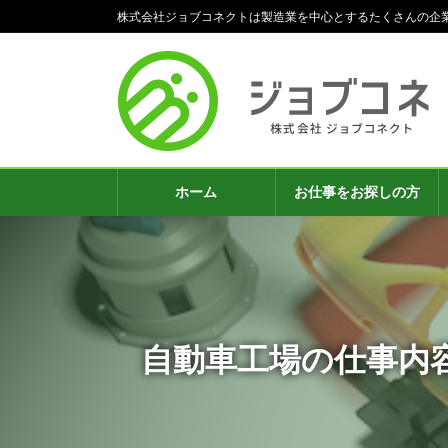
コ
ナ
株式会社ジョブコネクトは製造業を中心とするたくさんの企
ン
ビ
テ
ゲ
ン
ー
ツ
シ
へ
ョ
ス
ン
キ
に
ッ
移
ホーム
お仕事をお探しの方
プ
動
自動車工場の仕事内