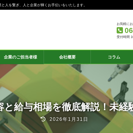
業と人を繋ぎ、人と企業が輝くお手伝いをいたします。
お気軽に
06
受付時間 10:
企業のご担当者様
会社概要
コラム
容と給与相場を徹底解説！未経
最
2026年1月31日
終