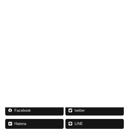
お問い合わせについて
もっと詳しく知りたい、こんな求人案件を探しているな
どのご相談も受け付けています。お気軽にお問い合わせ
ください。
各ページの求人情報に関するお問い合わせは下
記よりお願いいたします
応募・お問い合わせ
お気軽にご相談ください
Facebook
twitter
Hatena
LINE