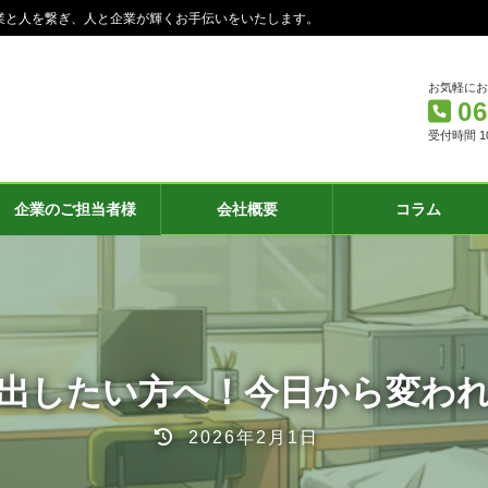
業と人を繋ぎ、人と企業が輝くお手伝いをいたします。
お気軽に
06
受付時間 10:
企業のご担当者様
会社概要
コラム
出したい方へ！今日から変わ
最
2026年2月1日
終