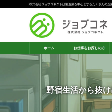
コ
ナ
株式会社ジョブコネクトは製造業を中心とするたくさんの企
ン
ビ
テ
ゲ
ン
ー
ツ
シ
へ
ョ
ス
ン
キ
に
ッ
移
ホーム
お仕事をお探しの方
プ
動
野宿生活から抜け