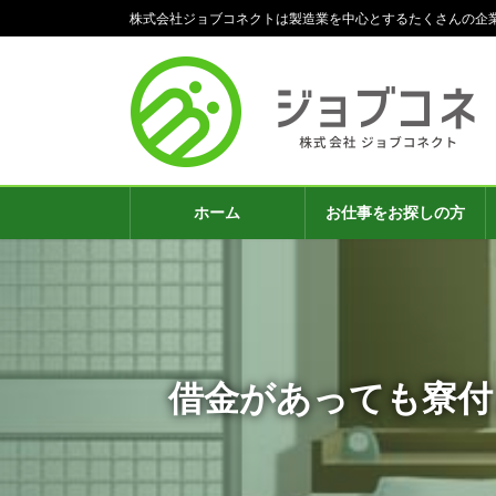
コ
ナ
株式会社ジョブコネクトは製造業を中心とするたくさんの企
ン
ビ
テ
ゲ
ン
ー
ツ
シ
へ
ョ
ス
ン
キ
に
ッ
移
ホーム
お仕事をお探しの方
プ
動
借金があっても寮付