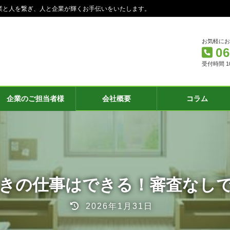
業と人を繋ぎ、人と企業が輝くお手伝いをいたします。
お気軽に
06
受付時間 10:
企業のご担当者様
会社概要
コラム
きの仕事はできる！審査なし
最
2026年1月31日
終