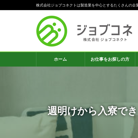
コ
ナ
株式会社ジョブコネクトは製造業を中心とするたくさんの企
ン
ビ
テ
ゲ
ン
ー
ツ
シ
へ
ョ
ス
ン
キ
に
ッ
移
ホーム
お仕事をお探しの方
プ
動
週明けから入寮でき