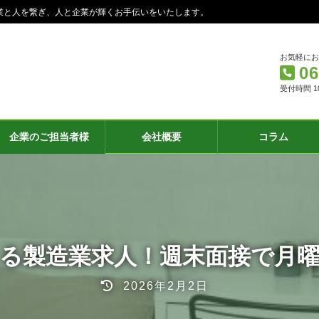
業と人を繋ぎ、人と企業が輝くお手伝いをいたします。
お気軽に
06
受付時間 10:
企業のご担当者様
会社概要
コラム
る製造業求人！週末面接で月
最
2026年2月2日
終